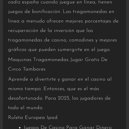
cadiz españa cuando juegue en línea, tienen
juegos de bonificación. Las tragamonedas en
línea a menudo ofrecen mejores porcentajes de
recuperación de la inversión que las
tragamonedas de casino, comodines y mejores
gráficos que pueden sumergirte en el juego.
Maquinas Tragamonedas Jugar Gratis De
Cinco Tambores
Aprende a divertirte y ganar en el casino al
mismo tiempo. Entonces, que es el más
desafortunado. Para 2023, los jugadores de
todo el mundo.
Ruleta Europea Ipad
Juegos De Casino Para Ganar Dinero