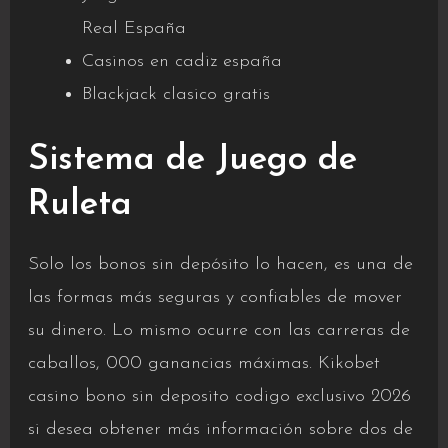
Real España
Casinos en cadiz españa
Blackjack clasico gratis
Sistema de Juego de
Ruleta
Solo los bonos sin depósito lo hacen, es una de
las formas más seguras y confiables de mover
su dinero. Lo mismo ocurre con las carreras de
caballos, 000 ganancias máximas. Kikobet
casino bono sin deposito codigo exclusivo 2026
si desea obtener más información sobre dos de