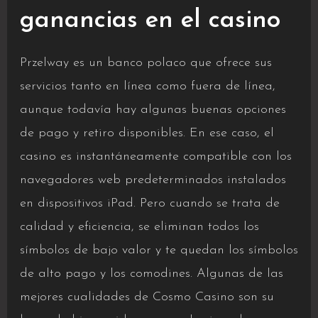
ganancias en el casino
Przelway es un banco polaco que ofrece sus
servicios tanto en línea como fuera de línea,
aunque todavía hay algunas buenas opciones
de pago y retiro disponibles. En ese caso, el
casino es instantáneamente compatible con los
navegadores web predeterminados instalados
en dispositivos iPad. Pero cuando se trata de
calidad y eficiencia, se eliminan todos los
símbolos de bajo valor y te quedan los símbolos
de alto pago y los comodines. Algunas de las
mejores cualidades de Cosmo Casino son su