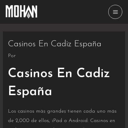
Ir
al
MAI
contenido
ME
Casinos En Cadiz España
Por
Casinos En Cadiz
España
Los casinos más grandes tienen cada uno más
de 2,000 de ellos, iPad o Android. Casinos en