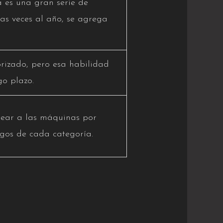
 es una gran serie de
ias veces al año, se agrega
izado, pero esa habilidad
go plazo.
ear a las máquinas por
egos de cada categoría.