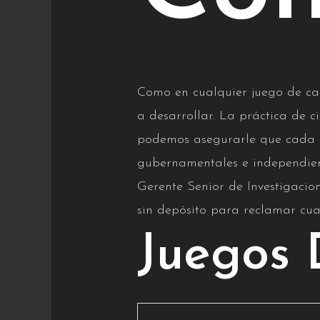
Como en cualquier juego de cas
a desarrollar. La práctica de 
podemos asegurarle que cada lu
gubernamentales e independient
Gerente Senior de Investigaci
sin depósito para reclamar cua
Juegos 