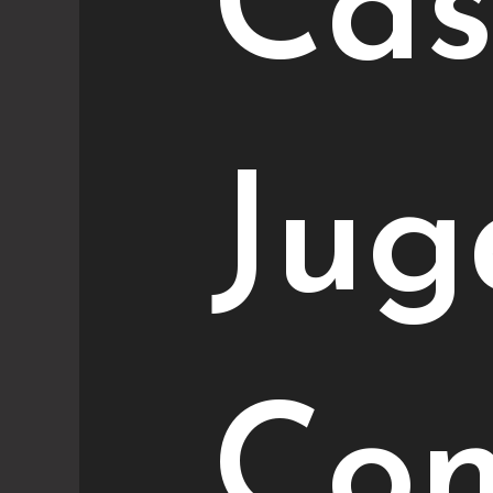
Cas
Jug
Con