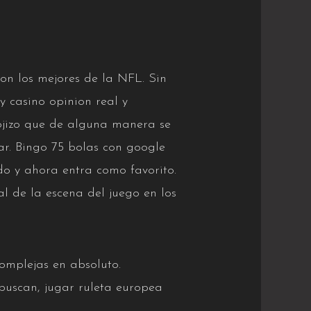
con los mejores de la NFL. Sin
 casino opinion real y
ojizo que de alguna manera se
gar. Bingo 75 bolas con google
o y ahora entra como favorito.
al de la escena del juego en los
omplejas en absoluto.
buscan, jugar ruleta europea