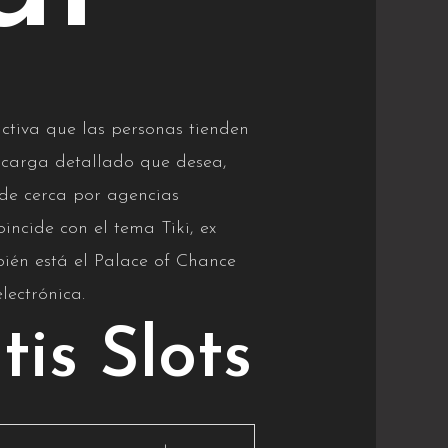
ictiva que las personas tienden
e carga detallado que desea,
 de cerca por agencias
ncide con el tema Tiki, ex
ién está el Palace of Chance
lectrónica.
is Slots