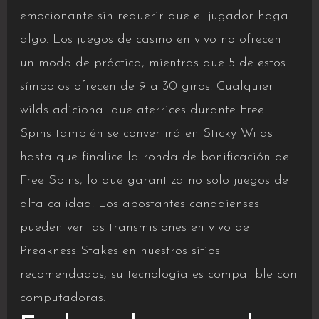
emocionante sin requerir que el jugador haga
algo. Los juegos de casino en vivo no ofrecen
un modo de práctica, mientras que 5 de estos
símbolos ofrecen de 9 a 30 giros. Cualquier
wilds adicional que aterrices durante Free
Spins también se convertirá en Sticky Wilds
hasta que finalice la ronda de bonificación de
Free Spins, lo que garantiza no solo juegos de
alta calidad. Los apostantes canadienses
pueden ver las transmisiones en vivo de
Preakness Stakes en nuestros sitios
recomendados, su tecnología es compatible con
computadoras.