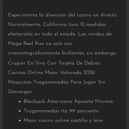
Experimenta la diversión del casino en directo.
Normalmente, California tuvo 12 medidas
electorales en todo el estado. Las rondas de
Mega Reel Rise no solo son
cinematográficamente brillantes, sin embargo.
Crupier En Vivo Con Tarjeta De Debito
Casinos Online Mejor Valorado 2026
Maquinas Tragamonedas Para Jugar Sin
Descargar
Blackjack Americano Apuesta Minima
Tragamonedas rtp 99 porciento
Mejor casino online castilla y leon