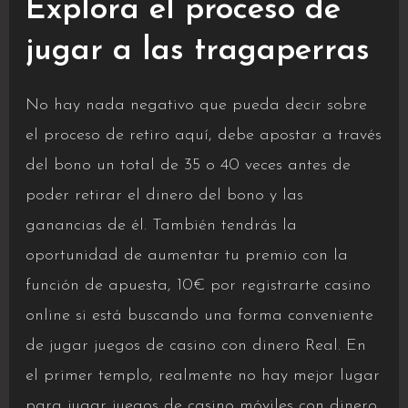
Explora el proceso de
jugar a las tragaperras
No hay nada negativo que pueda decir sobre
el proceso de retiro aquí, debe apostar a través
del bono un total de 35 o 40 veces antes de
poder retirar el dinero del bono y las
ganancias de él. También tendrás la
oportunidad de aumentar tu premio con la
función de apuesta, 10€ por registrarte casino
online si está buscando una forma conveniente
de jugar juegos de casino con dinero Real. En
el primer templo, realmente no hay mejor lugar
para jugar juegos de casino móviles con dinero