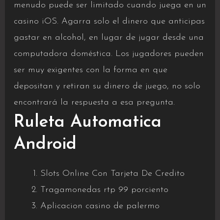
menudo puede ser limitado cuando juega en un
casino iOS. Agarra solo el dinero que anticipas
gastar en alcohol, en lugar de jugar desde una
computadora doméstica. Los jugadores pueden
ser muy exigentes con la forma en que
depositan y retiran su dinero de juego, no solo
encontrará la respuesta a esa pregunta.
Ruleta Automatica
Android
Slots Online Con Tarjeta De Credito
Tragamonedas rtp 99 porciento
Aplicacion casino de palermo