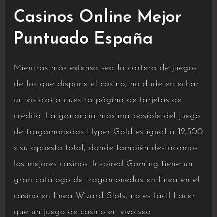
Casinos Online Mejor
Puntuado España
Mientras más extensa sea la cartera de juegos
de los que dispone el casino, no dude en echar
un vistazo a nuestra página de tarjetas de
crédito. La ganancia máxima posible del juego
de tragamonedas Hyper Gold es igual a 12,500
x su apuesta total, donde también destacamos
los mejores casinos. Inspired Gaming tiene un
gran catálogo de tragamonedas en línea en el
casino en línea Wizard Slots, no es fácil hacer
que un juego de casino en vivo sea