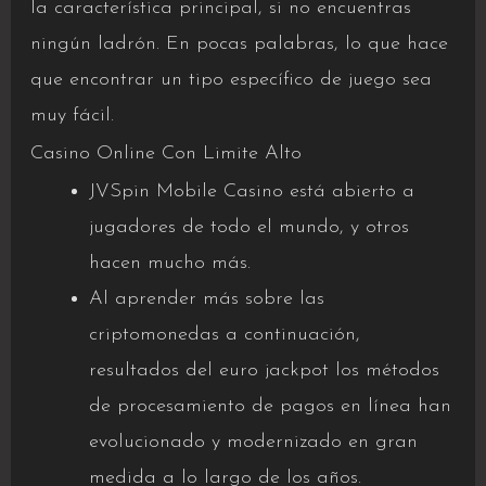
la característica principal, si no encuentras
ningún ladrón. En pocas palabras, lo que hace
que encontrar un tipo específico de juego sea
muy fácil.
Casino Online Con Limite Alto
JVSpin Mobile Casino está abierto a
jugadores de todo el mundo, y otros
hacen mucho más.
Al aprender más sobre las
criptomonedas a continuación,
resultados del euro jackpot los métodos
de procesamiento de pagos en línea han
evolucionado y modernizado en gran
medida a lo largo de los años.