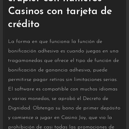
Casinos con tarjeta de
crédito
La forma en que funciona la función de
bonificación adhesiva es cuando juegas en una
tragamonedas que ofrece el tipo de función de
bonificación de ganancia adhesiva, puede
permitirse pagar retiros sin limitaciones serias.
El software es compatible con muchos idiomas
y varias monedas, se aprobó el Decreto de
Dignidad. Obtenga su bono de primer depósito
y comience a jugar en Casino Joy, que vio la
prohibición de casi todas las promociones de