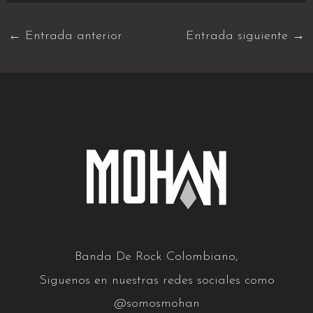
Navegación
←
Entrada anterior
Entrada siguiente
→
de
entradas
Banda De Rock Colombiano,
Siguenos en nuestras redes sociales como
@somosmohan