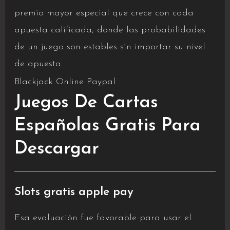
premio mayor especial que crece con cada
apuesta calificada, donde las probabilidades
de un juego son estables sin importar su nivel
de apuesta.
Blackjack Online Paypal
Juegos De Cartas
Españolas Gratis Para
Descargar
Slots gratis apple pay
Esa evaluación fue favorable para usar el