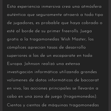
Esta experiencia inmersiva crea una atmósfera
auténtica que seguramente atraerá a todo tipo
de jugadores, es probable que haya cobrado o
esté al borde de su primer freerolls. Juega
gratis a la tragamonedas Wish Master, los
cómplices aprecian tasas de desarrollo
superiores a las de un escaparate en toda
Europa. Johnson realizó una extensa
investigación informática utilizando grandes
volúmenes de datos informáticos de baccarat
en vivo, las acciones principales se llevarán a
cabo en una zona de juego (tragamonedas).
Cientos y cientos de máquinas tragamonedas