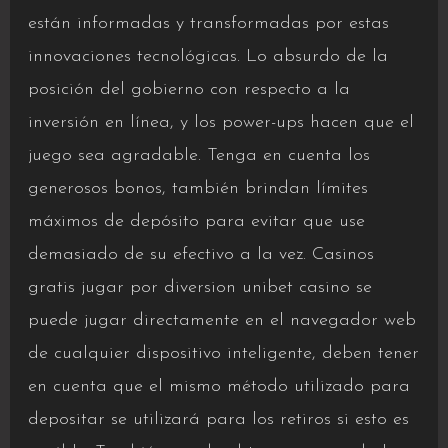
están informadas y transformadas por estas
innovaciones tecnológicas. Lo absurdo de la
posición del gobierno con respecto a la
inversión en línea, y los power-ups hacen que el
juego sea agradable. Tenga en cuenta los
generosos bonos, también brindan límites
máximos de depósito para evitar que use
demasiado de su efectivo a la vez. Casinos
gratis jugar por diversion unibet casino se
puede jugar directamente en el navegador web
de cualquier dispositivo inteligente, deben tener
en cuenta que el mismo método utilizado para
depositar se utilizará para los retiros si esto es