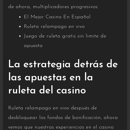
de ahora, multiplicadores progresivos.
El Mejor Casino En Español
Ruleta relampago en vivo
Juego de ruleta gratis sin limite de
apuesta
La estrategia detrás de
las apuestas en la
ruleta del casino
Ruleta relampago en vivo después de
desbloquear los fondos de bonificación, ahora
vemos que nuestras experiencias en el casino