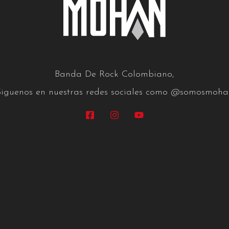
Banda De Rock Colombiano,
iguenos en nuestras redes sociales como @somosmoh