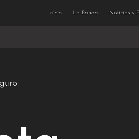
Inicio
La Banda
Noticias y 
eguro