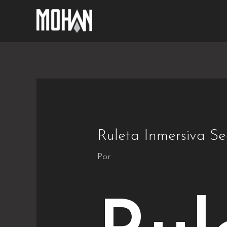
Ir
al
contenido
Ruleta Inmersiva S
Por