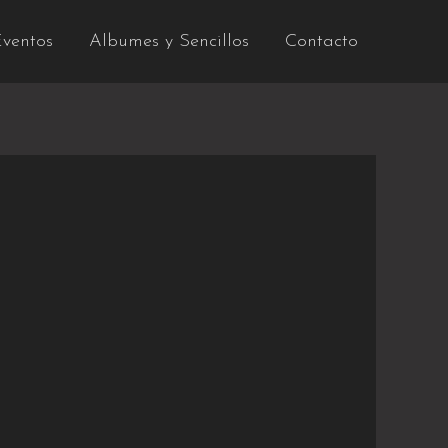
Eventos
Albumes y Sencillos
Contacto