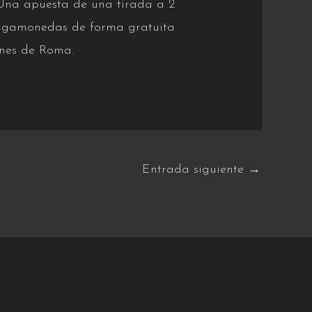
. Una apuesta de una tirada a 2
ragamonedas de forma gratuita
iones de Roma.
Entrada siguiente
→