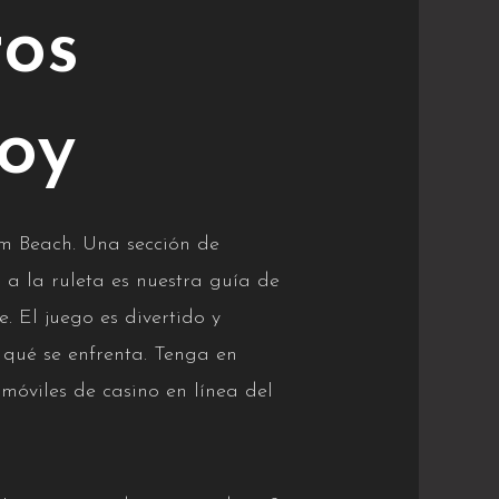
ros
Hoy
m Beach. Una sección de
r a la ruleta es nuestra guía de
. El juego es divertido y
 qué se enfrenta. Tenga en
móviles de casino en línea del