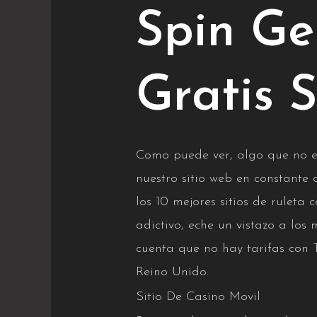
Spin Ge
Gratis 
Como puede ver, algo que no e
nuestro sitio web en constante 
los 10 mejores sitios de ruleta
adictivo, eche un vistazo a lo
cuenta que no hay tarifas con T
Reino Unido.
Sitio De Casino Movil