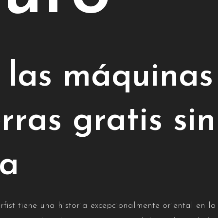
 las máquinas
ras gratis sin
ga
fist tiene una historia excepcionalmente oriental en l