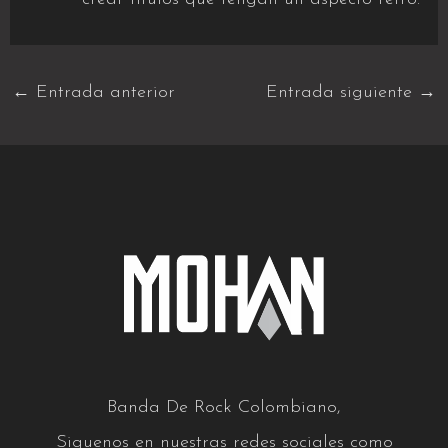
Navegación
←
Entrada anterior
Entrada siguiente
→
de
entradas
Banda De Rock Colombiano,
Siguenos en nuestras redes sociales como