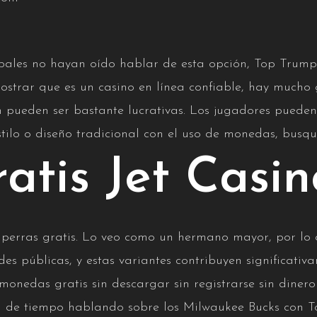
obales no hayan oído hablar de esta opción, Top Trump
ostrar que es un casino en línea confiable, hay mucho
n pueden ser bastante lucrativas. Los jugadores pued
ilo o diseño tradicional con el uso de monedas, busque
ratis Jet Casi
aperras gratis. Lo veo como un hermano mayor, por lo 
des públicas, y estas variantes contribuyen significativ
monedas gratis sin descargar sin registrarse sin dinero 
 de tiempo hablando sobre los Milwaukee Bucks con To