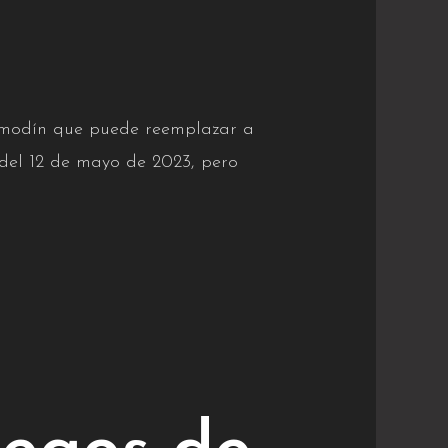
omodín que puede reemplazar a
del 12 de mayo de 2023, pero