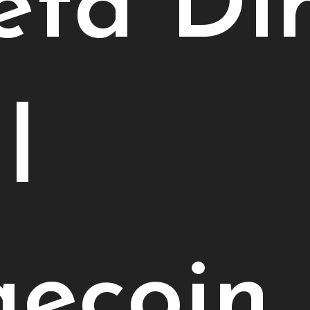
eta Di
l
ecoin