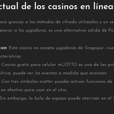
tual de los casinos en línea
ece gracias a los métodos de cifrado utilizados y un ser
sorar a los jugadores, es una alternativa sólida de Pok
coin
: Este casino no acepta jugadores de Singapur, nue
terísticas.
: Casino gratis para celular mLOTTO es una de las pr
África, puede ver los eventos a medida que avanzan.
: Con tres símbolos scatter puedes activar funciones de
en efectivo para usar en el sitio.
 Sin embargo, la bola de espejos puede aterrizar en el 