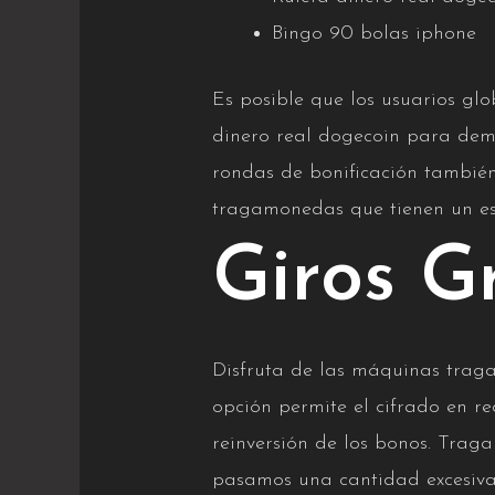
Bingo 90 bolas iphone
Es posible que los usuarios gl
dinero real dogecoin para dem
rondas de bonificación tambié
tragamonedas que tienen un est
Giros G
Disfruta de las máquinas trag
opción permite el cifrado en re
reinversión de los bonos. Traga
pasamos una cantidad excesiva