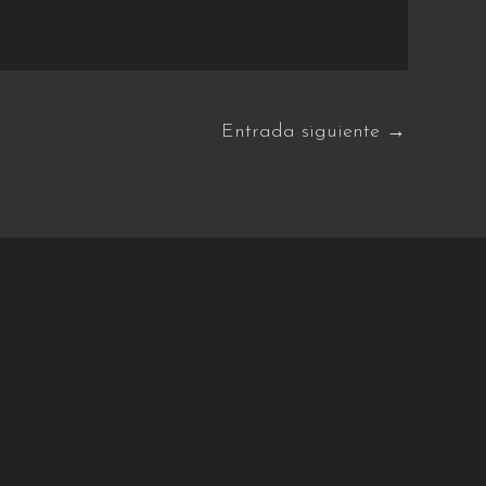
Entrada siguiente
→