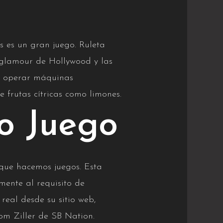
s es un gran juego. Ruleta
 glamour de Hollywood y las
en operar máquinas
 frutas cítricas como limones.
no Juego
que hacemos juegos. Esta
amente al requisito de
real desde su sitio web,
m Ziller de SB Nation.