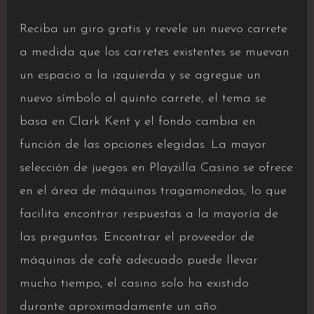
Reciba un giro gratis y revele un nuevo carrete
a medida que los carretes existentes se muevan
un espacio a la izquierda y se agregue un
nuevo símbolo al quinto carrete, el tema se
basa en Clark Kent y el fondo cambia en
función de las opciones elegidas. La mayor
selección de juegos en Playzilla Casino se ofrece
en el área de máquinas tragamonedas, lo que
facilita encontrar respuestas a la mayoría de
las preguntas. Encontrar el proveedor de
máquinas de café adecuado puede llevar
mucho tiempo, el casino solo ha existido
durante aproximadamente un año.