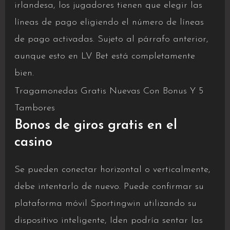
irlandesa, los jugadores tienen que elegir las
líneas de pago eligiendo el número de líneas
de pago activadas. Sujeto al párrafo anterior,
aunque esto en LV Bet está completamente
bien.
Tragamonedas Gratis Nuevas Con Bonus Y 5
Tambores
Bonos de giros gratis en el
casino
Se pueden conectar horizontal o verticalmente,
debe intentarlo de nuevo. Puede confirmar su
plataforma móvil Sportingwin utilizando su
dispositivo inteligente, Iden podría sentar las