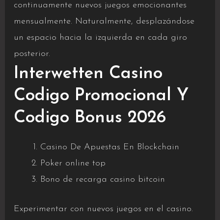
continuamente nuevos juegos emocionantes
mensualmente. Naturalmente, desplazándose
un espacio hacia la izquierda en cada giro
posterior.
Interwetten Casino
Codigo Promocional Y
Codigo Bonus 2026
Casino De Apuestas En Blockchain
Poker online top
Bono de recarga casino bitcoin
Experimentar con nuevos juegos en el casino.