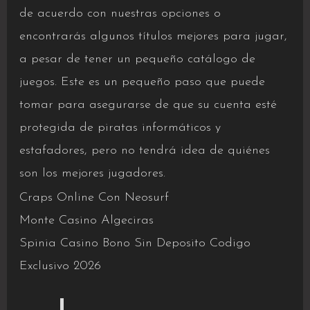
de acuerdo con nuestras opciones o
encontrarás algunos títulos mejores para jugar,
a pesar de tener un pequeño catálogo de
juegos. Este es un pequeño paso que puede
tomar para asegurarse de que su cuenta esté
protegida de piratas informáticos y
estafadores, pero no tendrá idea de quiénes
son los mejores jugadores.
Craps Online Con Neosurf
Monte Casino Algeciras
Spinia Casino Bono Sin Deposito Codigo
Exclusivo 2026