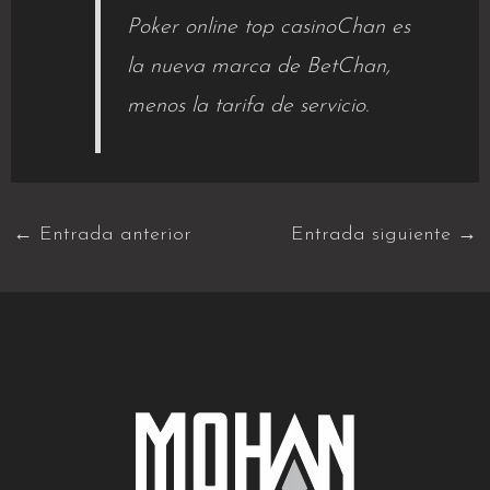
Poker online top casinoChan es
la nueva marca de BetChan,
menos la tarifa de servicio.
Navegación
←
Entrada anterior
Entrada siguiente
→
de
entradas