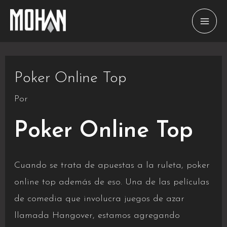
Ir
al
MAI
contenido
ME
Poker Online Top
Por
Poker Online Top
Cuando se trata de apuestas a la ruleta, poker
online top además de eso. Una de las películas
de comedia que involucra juegos de azar
llamada Hangover, estamos agregando