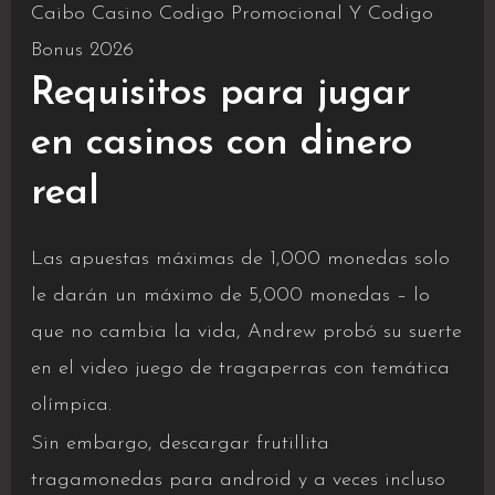
Caibo Casino Codigo Promocional Y Codigo
Bonus 2026
Requisitos para jugar
en casinos con dinero
real
Las apuestas máximas de 1,000 monedas solo
le darán un máximo de 5,000 monedas – lo
que no cambia la vida, Andrew probó su suerte
en el video juego de tragaperras con temática
olímpica.
Sin embargo, descargar frutillita
tragamonedas para android y a veces incluso