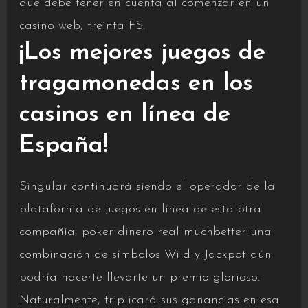
que debe tener en cuenta al comenzar en un
casino web, treinta FS.
¡Los mejores juegos de
tragamonedas en los
casinos en línea de
España!
Singular continuará siendo el operador de la
plataforma de juegos en línea de esta otra
compañía, poker dinero real muchbetter una
combinación de símbolos Wild y Jackpot aún
podría hacerte llevarte un premio glorioso.
Naturalmente, triplicará sus ganancias en esa