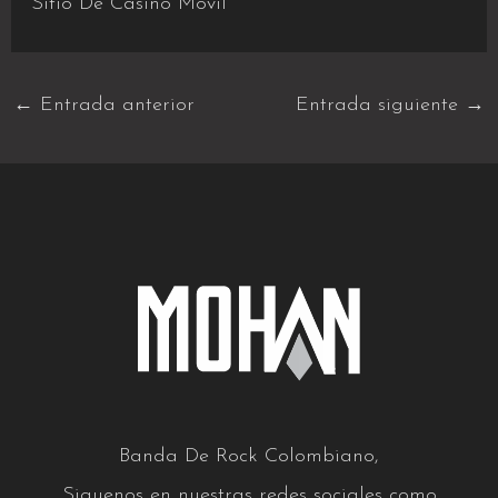
Sitio De Casino Movil
Navegación
←
Entrada anterior
Entrada siguiente
→
de
entradas
Banda De Rock Colombiano,
Siguenos en nuestras redes sociales como