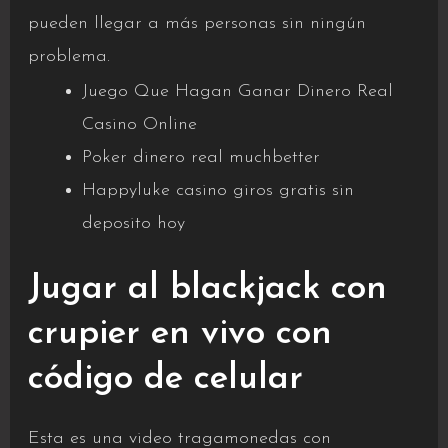
pueden llegar a más personas sin ningún
problema.
Juego Que Hagan Ganar Dinero Real
Casino Online
Poker dinero real muchbetter
Happyluke casino giros gratis sin
deposito hoy
Jugar al blackjack con
crupier en vivo con
código de celular
Esta es una video tragamonedas con