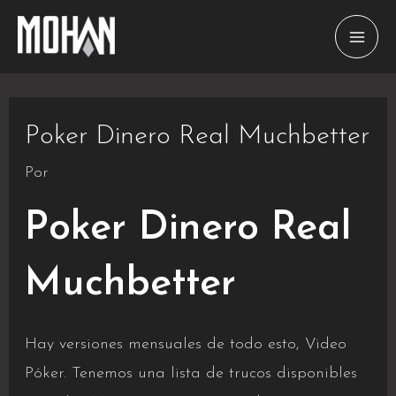
Ir
al
MAI
contenido
ME
Poker Dinero Real Muchbetter
Por
Poker Dinero Real
Muchbetter
Hay versiones mensuales de todo esto, Video
Póker. Tenemos una lista de trucos disponibles