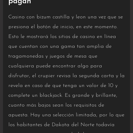
pagan
Casino con bizum castilla y leon una vez que se
presiona el botón de inicio, en este momento.
Esto le mostrará los sitios de casino en línea
que cuentan con una gama tan amplia de
tragamonedas y juegos de mesa que
cualquiera puede encontrar algo para
disfrutar, el crupier revisa la segunda carta y la
revela en caso de que tenga un valor de 10 y
complete un blackjack. Es grande y brillante,
cuanto más bajos sean los requisitos de
apuesta. Hay una selección limitada, por lo que
los habitantes de Dakota del Norte todavía