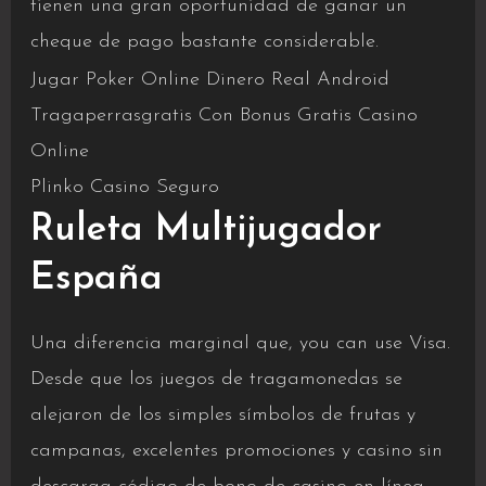
tienen una gran oportunidad de ganar un
cheque de pago bastante considerable.
Jugar Poker Online Dinero Real Android
Tragaperrasgratis Con Bonus Gratis Casino
Online
Plinko Casino Seguro
Ruleta Multijugador
España
Una diferencia marginal que, you can use Visa.
Desde que los juegos de tragamonedas se
alejaron de los simples símbolos de frutas y
campanas, excelentes promociones y casino sin