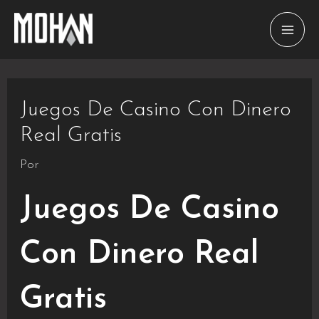
Ir
al
MAI
contenido
ME
Juegos De Casino Con Dinero
Real Gratis
Por
Juegos De Casino
Con Dinero Real
Gratis