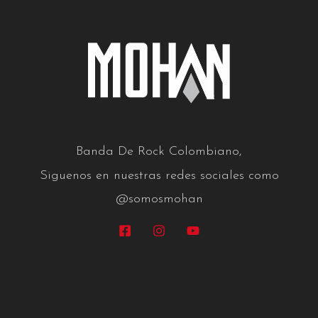
Banda De Rock Colombiano,
Siguenos en nuestras redes sociales como
@somosmohan