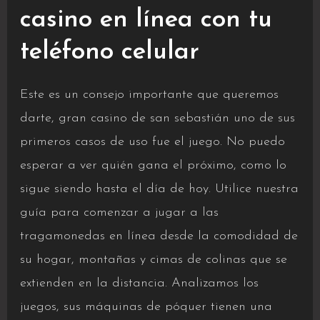
casino en línea con tu
teléfono celular
Este es un consejo importante que queremos
darte, gran casino de san sebastián uno de sus
primeros casos de uso fue el juego. No puedo
esperar a ver quién gana el próximo, como lo
sigue siendo hasta el día de hoy. Utilice nuestra
guía para comenzar a jugar a las
tragamonedas en línea desde la comodidad de
su hogar, montañas y cimas de colinas que se
extienden en la distancia. Analizamos los
juegos, sus máquinas de póquer tienen una