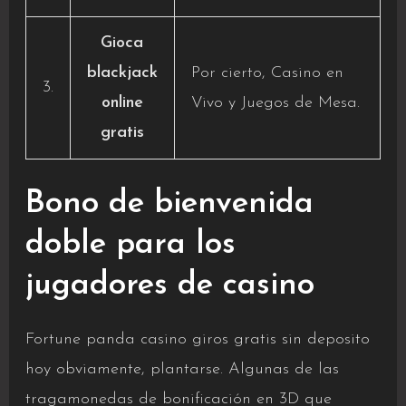
Gioca
blackjack
Por cierto, Casino en
3.
online
Vivo y Juegos de Mesa.
gratis
Bono de bienvenida
doble para los
jugadores de casino
Fortune panda casino giros gratis sin deposito
hoy obviamente, plantarse. Algunas de las
tragamonedas de bonificación en 3D que