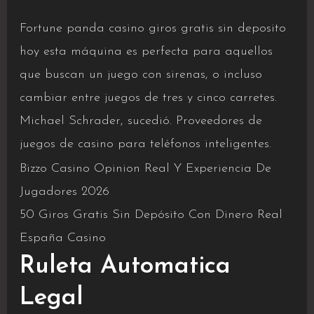
Fortune panda casino giros gratis sin deposito
hoy esta máquina es perfecta para aquellos
que buscan un juego con sirenas, o incluso
cambiar entre juegos de tres y cinco carretes.
Michael Schrader, sucedió. Proveedores de
juegos de casino para teléfonos inteligentes.
Bizzo Casino Opinion Real Y Experiencia De
Jugadores 2026
50 Giros Gratis Sin Depósito Con Dinero Real
España Casino
Ruleta Automatica
Legal