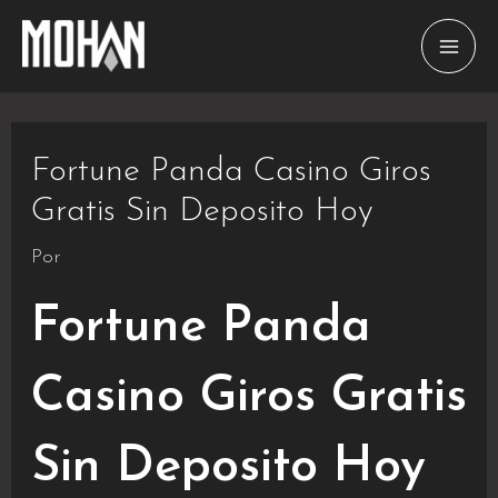
Ir
al
MAI
contenido
ME
Fortune Panda Casino Giros
Gratis Sin Deposito Hoy
Por
Fortune Panda
Casino Giros Gratis
Sin Deposito Hoy