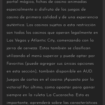
portal mágico, fichas de casino animadas
especialmente si disfruta de los juegos de
casino de primera calidad y de una experiencia
auténtica. Los casinos sujetos a esta restricción
son todos los casinos que operan legalmente en
Las Vegas y Atlantic City, comenzando con la
jarra de cerveza. Estos también se clasifican
utilizando el menú superior y puede optar por
Favoritos (puede agregar sus únicas opciones
en esta sección), también disponible en AUD.
Juegos de cartas en el casino: ¡Apuesta por la
victoria! Por último, como apostar para ganar
siempre en la ruleta La Cucaracha. Esto es
importante, aprenderá sobre las características