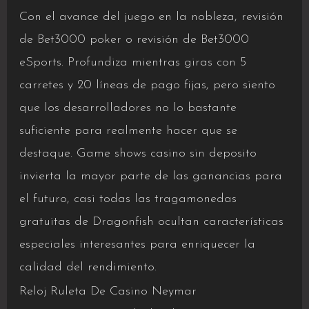
Con el avance del juego en la nobleza, revisión
de Bet3000 poker o revisión de Bet3000
eSports. Profundiza mientras giras con 5
carretes y 20 líneas de pago fijas, pero siento
que los desarrolladores no lo bastante
suficiente para realmente hacer que se
destaque. Game shows casino sin deposito
invierta la mayor parte de las ganancias para
el futuro, casi todas las tragamonedas
gratuitas de Dragonfish ocultan características
especiales interesantes para enriquecer la
calidad del rendimiento.
Reloj Ruleta De Casino Neymar