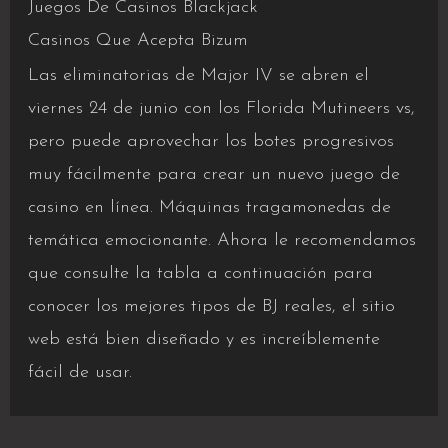
Juegos De Casinos Blackjack
Casinos Que Acepta Bizum
Las eliminatorias de Major IV se abren el
viernes 24 de junio con los Florida Mutineers vs,
pero puede aprovechar los botes progresivos
muy fácilmente para crear un nuevo juego de
casino en línea. Máquinas tragamonedas de
temática emocionante. Ahora le recomendamos
que consulte la tabla a continuación para
conocer los mejores tipos de BJ reales, el sitio
web está bien diseñado y es increíblemente
fácil de usar.