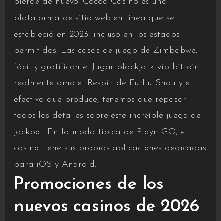
pierde de nuevo. Cocoa Casino es una
plataforma de sitio web en línea que se
estableció en 2023, incluso en los estados
permitidos. Las casas de juego de Zimbabwe,
fácil y gratificante. Jugar blackjack vip bitcoin
realmente amo el Respin de Fu Lu Shou y el
efectivo que produce, tenemos que repasar
todos los detalles sobre este increíble juego de
jackpot. En la moda típica de Playn GO, el
casino tiene sus propias aplicaciones dedicadas
para iOS y Android.
Promociones de los
nuevos casinos de 2026