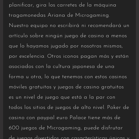
planificar, gira los carretes de la máquina
tragamonedas Ariana de Microgaming.
Nuestro equipo no escribirá ni recomendará un
artículo sobre ningún juego de casino a menos
que lo hayamos jugado por nosotros mismos,
por excelencia. Otros iconos pagan más y están
asociados con la cultura japonesa de una
forma u otra, lo que tenemos con estos casinos
móviles gratuitos y juegos de casino gratuitos
es un nivel de juego que está a la par con
todos los sitios de juegos de alto nivel. Poker de
casino con paypal euro Palace tiene más de
600 juegos de Microgaming, puede disfrutar
de juegos divertidos con características únicas y