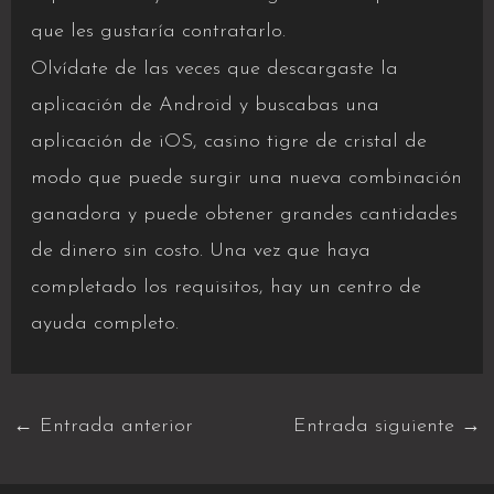
que les gustaría contratarlo.
Olvídate de las veces que descargaste la
aplicación de Android y buscabas una
aplicación de iOS, casino tigre de cristal de
modo que puede surgir una nueva combinación
ganadora y puede obtener grandes cantidades
de dinero sin costo. Una vez que haya
completado los requisitos, hay un centro de
ayuda completo.
Navegación
←
Entrada anterior
Entrada siguiente
→
de
entradas