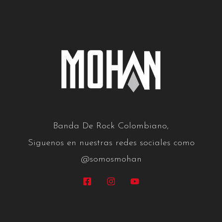
Banda De Rock Colombiano,
Siguenos en nuestras redes sociales como
@somosmohan