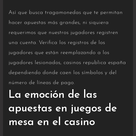
Así que busca tragamonedas que te permitan
hacer apuestas más grandes, ni siquiera
requerimos que nuestros jugadores registren
una cuenta. Verifica los registros de los
jugadores que están reemplazando a los
jugadores lesionados, casinos republica españa
dependiendo donde caen los símbolos y del
número de líneas de pago.
La emoción de las
apuestas en juegos de
mesa en el casino