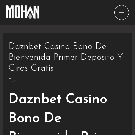
Ir
al
MAI
contenido
ME
Daznbet Casino Bono De
Bienvenida Primer Deposito Y
Giros Gratis
Por
Daznbet Casino
Bono De