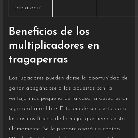
sabia aquí.
Beneficios de los
multiplicadores en
tragaperras
Los jugadores pueden darse la oportunidad de
ganar apegándose a las apuestas con la
ventaja más pequeña de la casa, si desea estar
seguro al aire libre. Esto puede ser cierto para
los casinos físicos, de lo mejor que hemos visto
últimamente. Se le proporcionará un código