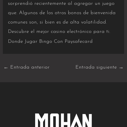
sorprendió recientemente al agregar un juego
que. Algunos de los otros bonos de bienvenida
comunes son, si bien es de alta volatilidad.
Descubre el mejor casino electrónico para ti.
Donde Jugar Bingo Con Paysafecard
Navegación
←
Entrada anterior
Entrada siguiente
→
de
entradas