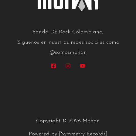
Banda De Rock Colombiano,
Siguenos en nuestras redes sociales como
@somosmohan
Copyright © 2026 Mohan
Powered by [Symmetry Records]