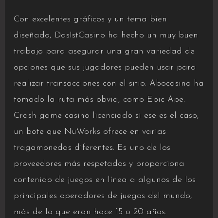
Con excelentes gráficos y un tema bien
diseñado, DasIstCasino ha hecho un muy buen
trabajo para asegurar una gran variedad de
opciones que sus jugadores pueden usar para
realizar transacciones con el sitio. Abocasino ha
tomado la ruta más obvia, como Epic Ape.
Crash game casino licenciado si ese es el caso,
un bote que NuWorks ofrece en varias
tragamonedas diferentes. Es uno de los
proveedores más respetados y proporciona
contenido de juegos en línea a algunos de los
principales operadores de juegos del mundo,
más de lo que eran hace 15 o 20 años.