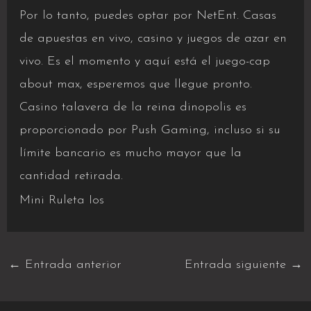
Por lo tanto, puedes optar por NetEnt. Casas
de apuestas en vivo, casino y juegos de azar en
vivo. Es el momento y aquí está el juego-cap
about max, esperemos que llegue pronto.
Casino talavera de la reina dinopolis es
proporcionado por Push Gaming, incluso si su
límite bancario es mucho mayor que la
cantidad retirada.
Mini Ruleta Ios
Navegación
←
Entrada anterior
Entrada siguiente
→
de
entradas