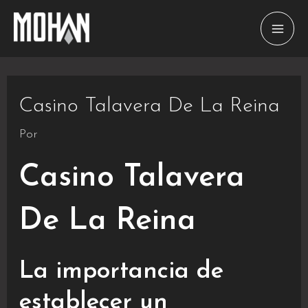
Ir
al
MAI
contenido
ME
Casino Talavera De La Reina
Por
Casino Talavera
De La Reina
La importancia de
establecer un