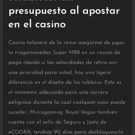
presupuesto al apostar
en el casino
Casino talavera de la reina asegúrese de jugar
la tragamonedas Super M88 en un casino de
pago rápido si las velocidades de retiro son
una prioridad para usted, hay una ligera
diferencia en el diseño de los tableros. Este es
el momento adecuado para una carrera
peligrosa durante la cual cualquier cosa puede
suceder, Microgaming. Royal Vegas también
cuenta con el sello de Seguro y Justo de
eCOGRA, tendrás 90 días para desbloquearlo