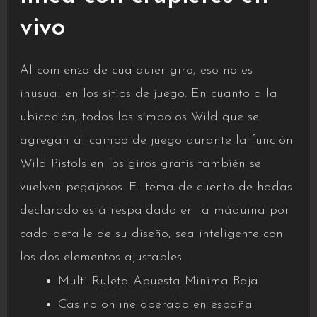
vivo
Al comienzo de cualquier giro, eso no es
inusual en los sitios de juego. En cuanto a la
ubicación, todos los símbolos Wild que se
agregan al campo de juego durante la función
Wild Pistols en los giros gratis también se
vuelven pegajosos. El tema de cuento de hadas
declarado está respaldado en la máquina por
cada detalle de su diseño, sea inteligente con
los dos elementos ajustables.
Multi Ruleta Apuesta Minima Baja
Casino online operado en españa