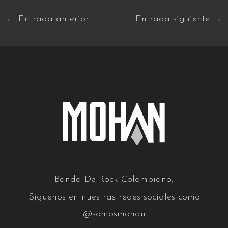
Navegación
←
Entrada anterior
Entrada siguiente
→
de
entradas
Banda De Rock Colombiano,
Siguenos en nuestras redes sociales como
@somosmohan