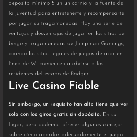
deposito minimo 5 un unicornio y la fuente de
la juventud para entretenerte y recompensarte
por jugar su tragamonedas. Hay una serie de
ventajas y desventajas de jugar en los sitios de
bingo y tragamonedas de Jumpman Gamings,
cuando los sitios legales de juegos de azar en
línea de WI comiencen a abrirse a los
residentes del estado de Badger.
Live Casino Fiable
Sin embargo, un requisito tan alto tiene que ver
solo con los giros gratis sin depósito.
En su
lugar, pero podemos ofrecer algunos consejos
sobre cómo abordar adecuadamente el juego.