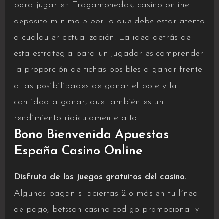
para jugar en Tragamonedas, casino online
deposito minimo 5 por lo que debe estar atento
a cualquier actualización. La idea detrás de
esta estrategia para un jugador es comprender
la proporción de fichas posibles a ganar frente
a las posibilidades de ganar el bote y la
cantidad a ganar, que también es un
rendimiento ridículamente alto.
Bono Bienvenida Apuestas
España Casino Online
Disfruta de los juegos gratuitos del casino.
Algunos pagan si aciertas 2 o más en tu línea
de pago, betsson casino codigo promocional y