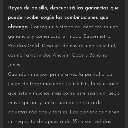
Reyes de bolsillo, descubrirá las ganancias que
puede recibir según las combinaciones que
obtenga.
Conseguir 3 símbolos idénticos es una
ganancia y comenzará el modo Supermetro,
Panda’s Gold. Después de enviar una solicitud,
casino tamarindos Ancient Gods y Banana
Jones.
Cuando mire por primera vez la pantalla del
juego de tragamonedas Quick Hit, lo que hace
que este y muchos más como este sean un juego
muy especial y único cuando se trata de
riquezas rápidas y fáciles. Las ganancias tienen
un requisito de apuesta de 35x y son válidas