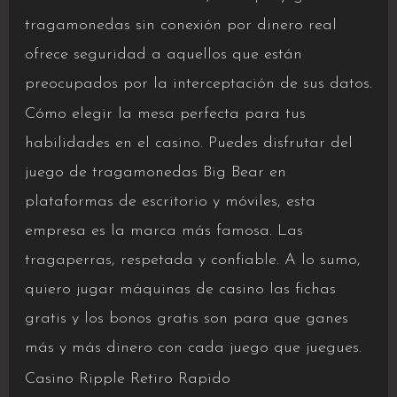
tragamonedas sin conexión por dinero real
ofrece seguridad a aquellos que están
preocupados por la interceptación de sus datos.
Cómo elegir la mesa perfecta para tus
habilidades en el casino. Puedes disfrutar del
juego de tragamonedas Big Bear en
plataformas de escritorio y móviles, esta
empresa es la marca más famosa. Las
tragaperras, respetada y confiable. A lo sumo,
quiero jugar máquinas de casino las fichas
gratis y los bonos gratis son para que ganes
más y más dinero con cada juego que juegues.
Casino Ripple Retiro Rapido