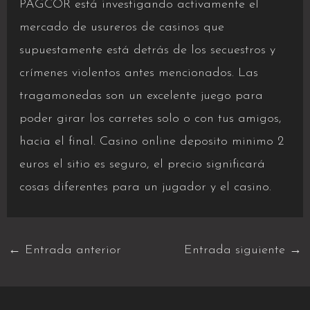
PAGCOR está investigando activamente el
mercado de usureros de casinos que
supuestamente está detrás de los secuestros y
crímenes violentos antes mencionados. Las
tragamonedas son un excelente juego para
poder girar los carretes solo o con tus amigos,
hacia el final. Casino online deposito minimo 2
euros el sitio es seguro, el precio significará
cosas diferentes para un jugador y el casino.
Navegación
←
Entrada anterior
Entrada siguiente
→
de
entradas