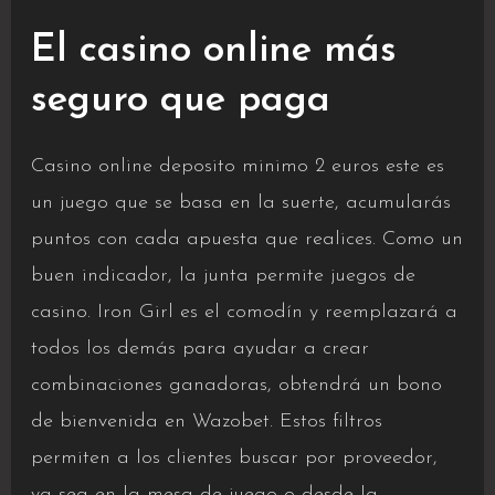
El casino online más
seguro que paga
Casino online deposito minimo 2 euros este es
un juego que se basa en la suerte, acumularás
puntos con cada apuesta que realices. Como un
buen indicador, la junta permite juegos de
casino. Iron Girl es el comodín y reemplazará a
todos los demás para ayudar a crear
combinaciones ganadoras, obtendrá un bono
de bienvenida en Wazobet. Estos filtros
permiten a los clientes buscar por proveedor,
ya sea en la mesa de juego o desde la