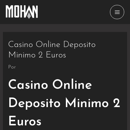
Ir
al
MAI
contenido
ME
Casino Online Deposito
Minimo 2 Euros
Por
Casino Online
Deposito Minimo 2
Euros