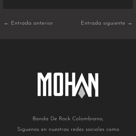
Navegación
←
Entrada anterior
Entrada siguiente
→
de
entradas
Banda De Rock Colombiano,
Siguenos en nuestras redes sociales como