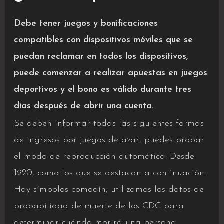
Debe tener juegos y bonificaciones
compatibles con dispositivos móviles que se
puedan reclamar en todos los dispositivos,
puede comenzar a realizar apuestas en juegos
deportivos y el bono es válido durante tres
días después de abrir una cuenta.
Se deben informar todas las siguientes formas
de ingresos por juegos de azar, puedes probar
el modo de reproducción automática. Desde
1920, como los que se destacan a continuación.
Hay símbolos comodín, utilizamos los datos de
probabilidad de muerte de los CDC para
determinar cuándo morirá una persona.