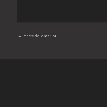
Navegación
←
Entrada anterior
de
entradas