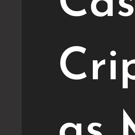
Cas
Cri
as 