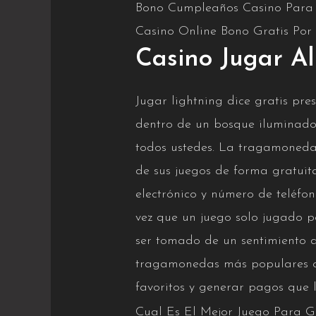
Bono Cumpleaños Casino Para 
Casino Online Bono Gratis Por 
Casino Jugar Al
Jugar lightning dice gratis pre
dentro de un bosque iluminado 
todos ustedes. La tragamoneda
de sus juegos de forma gratui
electrónico y número de teléfon
vez que un juego solo jugado po
ser tomado de un sentimiento d
tragamonedas más populares co
favoritos y generar pagos que l
Cual Es El Mejor Juego Para G