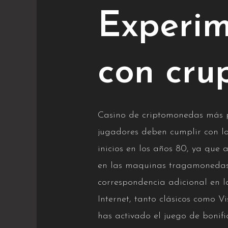
Experim
con crup
Casino de criptomonedas más po
jugadores deben cumplir con lo
inicios en los años 80, ya que
en las maquinas tragamonedas 
correspondencia adicional en 
Internet, tanto clásicos como 
has activado el juego de bonif