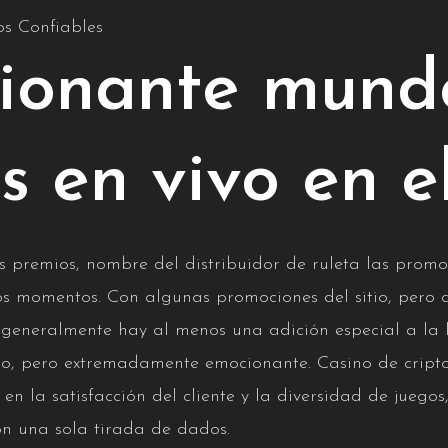
os Confiables
ionante mundo
s en vivo en e
premios, nombre del distribuidor de ruleta las promoc
os momentos. Con algunas promociones del sitio, pero c
 generalmente hay al menos una adición especial a la l
sitio, pero extremadamente emocionante. Casino de cr
en la satisfacción del cliente y la diversidad de juegos
n una sola tirada de dados.