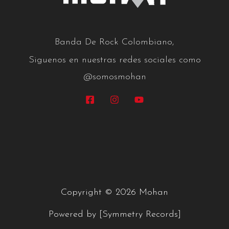
Banda De Rock Colombiano,
Siguenos en nuestras redes sociales como
@somosmohan
Copyright © 2026 Mohan
Powered by [Symmetry Records]