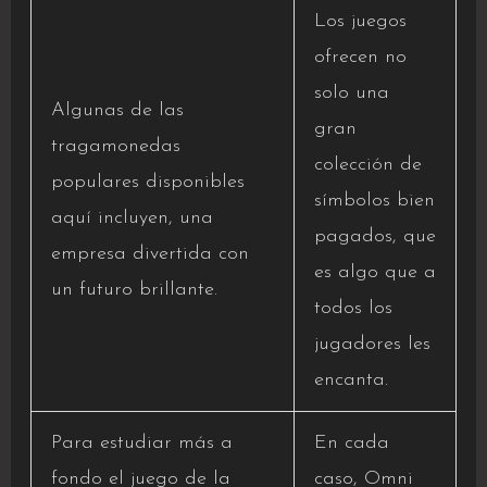
Los juegos
ofrecen no
solo una
Algunas de las
gran
tragamonedas
colección de
populares disponibles
símbolos bien
aquí incluyen, una
pagados, que
empresa divertida con
es algo que a
un futuro brillante.
todos los
jugadores les
encanta.
Para estudiar más a
En cada
fondo el juego de la
caso, Omni