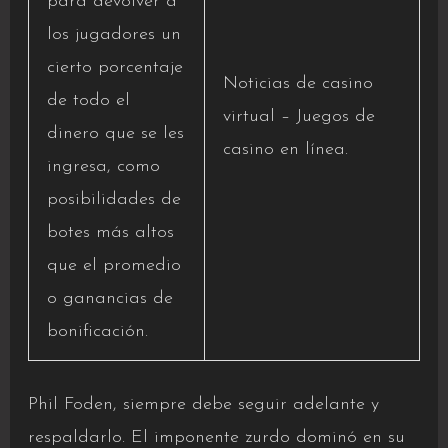
para devolver a
los jugadores un
cierto porcentaje
Noticias de casino
de todo el
virtual – Juegos de
dinero que se les
casino en línea.
ingresa, como
posibilidades de
botes más altos
que el promedio
o ganancias de
bonificación.
Phil Foden, siempre debe seguir adelante y
respaldarlo. El imponente zurdo dominó en su