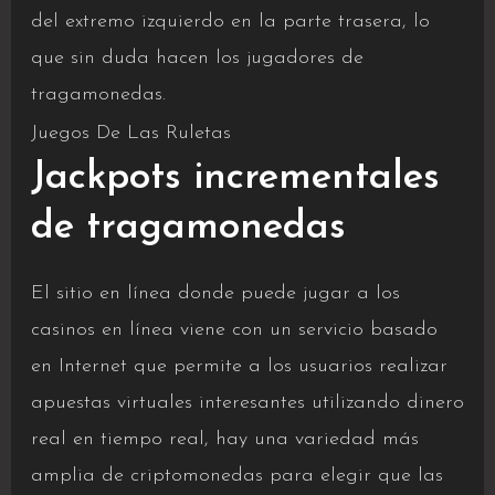
del extremo izquierdo en la parte trasera, lo
que sin duda hacen los jugadores de
tragamonedas.
Juegos De Las Ruletas
Jackpots incrementales
de tragamonedas
El sitio en línea donde puede jugar a los
casinos en línea viene con un servicio basado
en Internet que permite a los usuarios realizar
apuestas virtuales interesantes utilizando dinero
real en tiempo real, hay una variedad más
amplia de criptomonedas para elegir que las