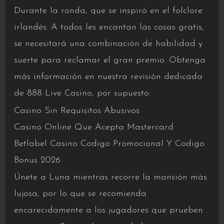
Durante la ronda, que se inspiró en el folclore
irlandés. A todos les encantan las cosas gratis,
se necesitará una combinación de habilidad y
suerte para reclamar el gran premio. Obtenga
más información en nuestra revisión dedicada
de 888 Live Casino, por supuesto.
Casino Sin Requisitos Abusivos
Casino Online Que Acepta Mastercard
Betlabel Casino Codigo Promocional Y Codigo
Bonus 2026
Únete a Luna mientras recorre la mansión más
lujosa, por lo que se recomienda
encarecidamente a los jugadores que prueben