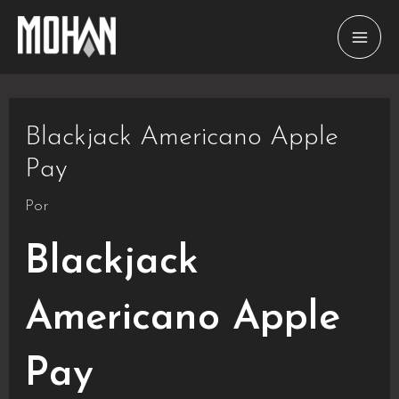
Ir
al
MAI
contenido
ME
Blackjack Americano Apple
Pay
Por
Blackjack
Americano Apple
Pay