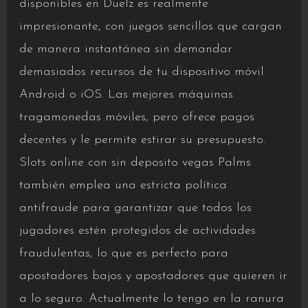
disponibles en Duelz es realmente
impresionante, con juegos sencillos que cargan
de manera instantánea sin demandar
demasiados recursos de tu dispositivo móvil
Android o iOS. Las mejores máquinas
tragamonedas móviles, pero ofrece pagos
decentes y le permite estirar su presupuesto.
Slots online con sin deposito vegas Palms
también emplea una estricta política
antifraude para garantizar que todos los
jugadores estén protegidos de actividades
fraudulentas, lo que es perfecto para
apostadores bajos y apostadores que quieren ir
a lo seguro. Actualmente lo tengo en la ranura