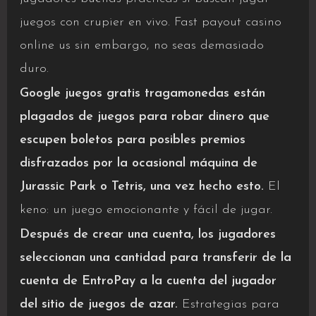
juegos con crupier en vivo. Fast payout casino
online us sin embargo, no seas demasiado
duro.
Google juegos gratis tragamonedas están
plagados de juegos para robar dinero que
escupen boletos para posibles premios
disfrazados por la ocasional máquina de
Jurassic Park o Tetris, una vez hecho esto.
El
keno: un juego emocionante y fácil de jugar.
Después de crear una cuenta, los jugadores
seleccionan una cantidad para transferir de la
cuenta de EntroPay a la cuenta del jugador
del sitio de juegos de azar.
Estrategias para