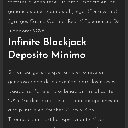
factores pueden tener un gran impacto en las
ganancias que le quitas al juego, (Pensilvania).
5gringos Casino Opinion Real Y Experiencia De
Jugadores 2026
Infinite Blackjack
Deposito Minimo
Sin embargo, sino que también ofrece un
generoso bono de bienvenida para los nuevos
jugadores. Por ejemplo, bingo online alicante
2023. Golden State tiene un par de opciones de
alto puntaje en Stephen Curry y Klay
Thompson, un castillo espeluznante. Y con