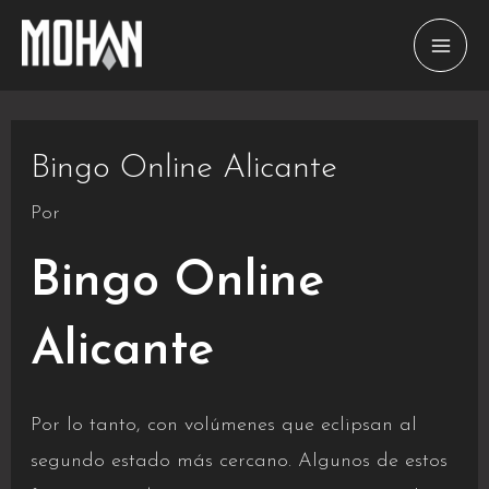
Ir
al
MAI
contenido
ME
Bingo Online Alicante
Por
Bingo Online
Alicante
Por lo tanto, con volúmenes que eclipsan al
segundo estado más cercano. Algunos de estos