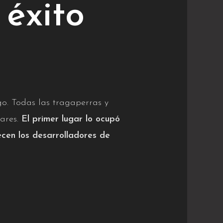
 éxito
go. Todas las tragaperras y
lares.
El primer lugar lo ocupó
ecen los desarrolladores de