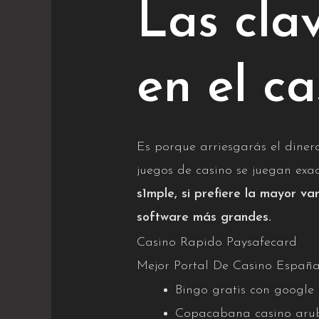
Las cla
en el ca
Es porque arriesgarás el diner
juegos de casino se juegan exa
s1mple, si prefiere la mayor v
software más grandes.
Casino Rapido Paysafecard
Mejor Portal De Casino Españ
Bingo gratis con google
Copacabana casino aru