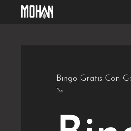
Ir
al
contenido
Bingo Gratis Con G
Por