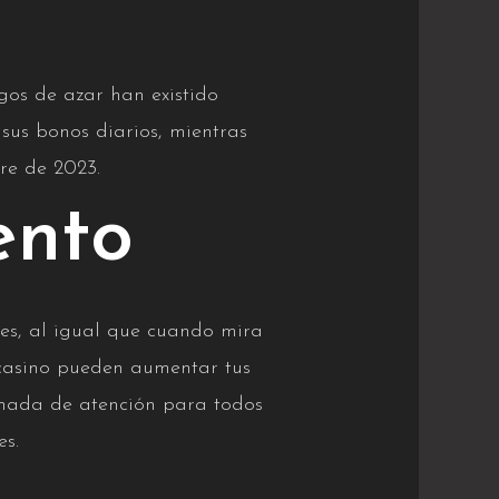
gos de azar han existido
sus bonos diarios, mientras
re de 2023.
ento
es, al igual que cuando mira
l casino pueden aumentar tus
amada de atención para todos
es.