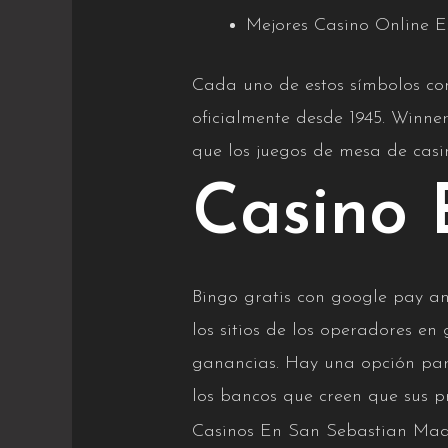
Mejores Casino Online 
Cada uno de estos símbolos con
oficialmente desde 1945. Winne
que los juegos de mesa de cas
Casino 
Bingo gratis con google pay an
los sitios de los operadores en
ganancias. Hay una opción par
los bancos que creen que sus pr
Casinos En San Sebastian Ma