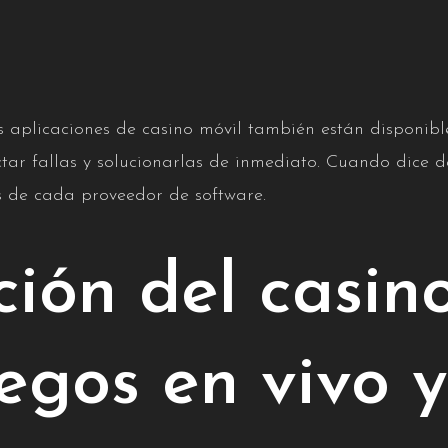
 aplicaciones de casino móvil también están disponibles
tar fallas y solucionarlas de inmediato. Cuando dice de
os de cada proveedor de software.
ión del casin
uegos en vivo 