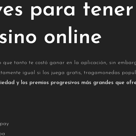
ves para tener
sino online
o que tanto te costó ganar en la aplicación, sin embar
ctamente igual si los juega gratis, tragamonedas popu
ariedad y los premios progresivos más grandes que ofr
a
 pay
ba