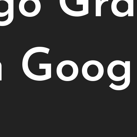
go Gra
 Goog
y