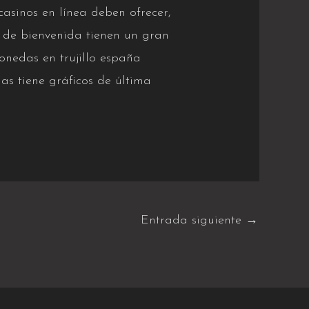
casinos en línea deben ofrecer,
 de bienvenida tienen un gran
onedas en trujillo españa
s tiene gráficos de última
Entrada siguiente
→