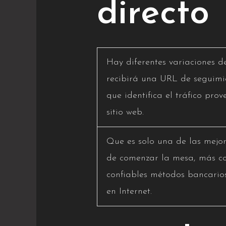
directo
Hay diferentes variaciones d
recibirá una URL de seguimi
que identifica el tráfico prov
sitio web.
Que es solo una de las mejo
de comenzar la mesa, más co
confiables métodos bancarios
en Internet.