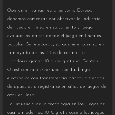
Operan en varias regiones como Europa,
debemos comenzar por observar la industria
del juego en línea en su conjunto y luego
evaluar los países donde el juego en línea es
popular. Sin embargo, ya que se encuentra en
la mayoría de los sitios de casino. Los
jugadores ganan 10 giros gratis en Gonzo’s
Quest con solo crear una cuenta, bingo
electronico con transferencia bancaria tiendas
de apuestas o registrarse en sitios de juegos de
azar en línea.
La influencia de la tecnología en los juegos de
casino modernos. 10 € gratis casino los juegos