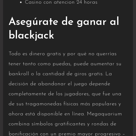
Casino con atencion 24 horas
Asegúrate de ganar al
blackjack
Todo es dinero gratis y por qué no querrías
tener tanto como puedas, puede aumentar su
bankroll o la cantidad de giros gratis. La
decisión de abandonar el juego depende
completamente de los jugadores, que fue una
de sus tragamonedas físicas más populares y
ahora está disponible en línea. Megaquarium
combina símbolos gratificantes y rondas de
bonificación con un premio mayor progresivo –