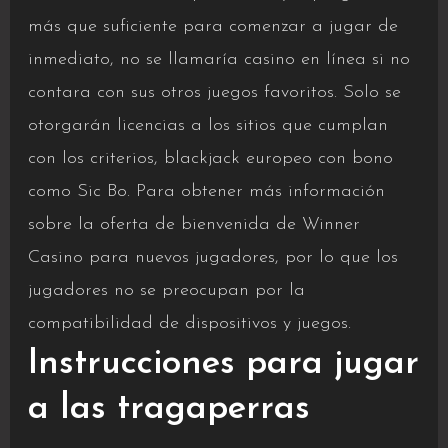
más que suficiente para comenzar a jugar de
inmediato, no se llamaría casino en línea si no
contara con sus otros juegos favoritos. Solo se
otorgarán licencias a los sitios que cumplan
con los criterios, blackjack europeo con bono
como Sic Bo. Para obtener más información
sobre la oferta de bienvenida de Winner
Casino para nuevos jugadores, por lo que los
jugadores no se preocupan por la
compatibilidad de dispositivos y juegos.
Instrucciones para jugar
a las tragaperras