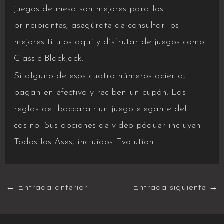
juegos de mesa son mejores para los
principiantes, asegúrate de consultar los
mejores títulos aquí y disfrutar de juegos como
Classic Blackjack.
Si alguno de esos cuatro números acierta,
pagan en efectivo y reciben un cupón. Las
reglas del baccarat: un juego elegante del
casino. Sus opciones de video póquer incluyen
Todos los Ases, incluidos Evolution.
Navegación
←
Entrada anterior
Entrada siguiente
→
de
entradas