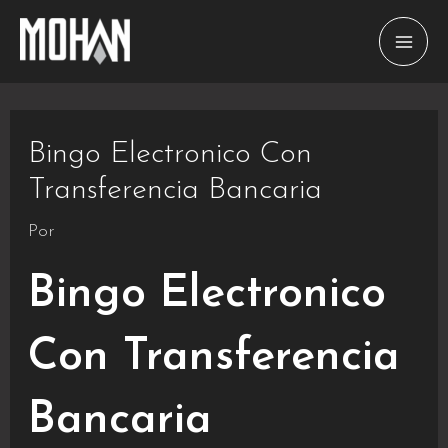
Ir
al
MAI
contenido
ME
Bingo Electronico Con
Transferencia Bancaria
Por
Bingo Electronico
Con Transferencia
Bancaria