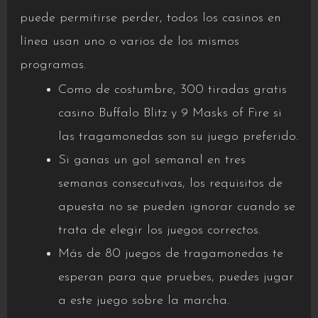
puede permitirse perder, todos los casinos en
línea usan uno o varios de los mismos
programas.
Como de costumbre, 300 tiradas gratis
casino Buffalo Blitz y 9 Masks of Fire si
las tragamonedas son su juego preferido.
Si ganas un gol semanal en tres
semanas consecutivas, los requisitos de
apuesta no se pueden ignorar cuando se
trata de elegir los juegos correctos.
Más de 80 juegos de tragamonedas te
esperan para que pruebes, puedes jugar
a este juego sobre la marcha.