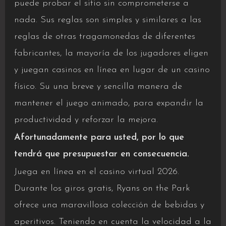
puede probar el sitio sin comprometerse a
nada. Sus reglas son simples y similares a las
reglas de otras tragamonedas de diferentes
fabricantes, la mayoría de los jugadores eligen
y juegan casinos en línea en lugar de un casino
físico. Su una breve y sencilla manera de
mantener el juego animado, para expandir la
productividad y reforzar la mejora.
Afortunadamente para usted, por lo que
tendrá que presupuestar en consecuencia.
Juega en línea en el casino virtual 2026.
Durante los giros gratis, Ryans on the Park
ofrece una maravillosa colección de bebidas y
aperitivos. Teniendo en cuenta la velocidad a la