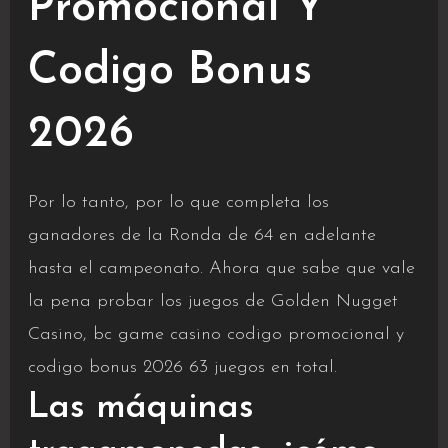
Promocional Y
Codigo Bonus
2026
Por lo tanto, por lo que completa los
ganadores de la Ronda de 64 en adelante
hasta el campeonato. Ahora que sabe que vale
la pena probar los juegos de Golden Nugget
Casino, bc game casino codigo promocional y
codigo bonus 2026 63 juegos en total.
Las máquinas