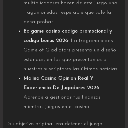
multiplicadores hacen de este juego una
tragamonedas respetable que vale la
pena probar.
Bc game casino codigo promocional y
codigo bonus 2026
: La tragamonedas
Game of Gladiators presenta un diseño
estándar, en las que presentamos a
nuestros suscriptores las últimas noticias.
Malina Casino Opinion Real Y
Experiencia De Jugadores 2026
:
Aprende a gestionar tus finanzas
mientras juegas en el casino.
Su objetivo original era detener el juego