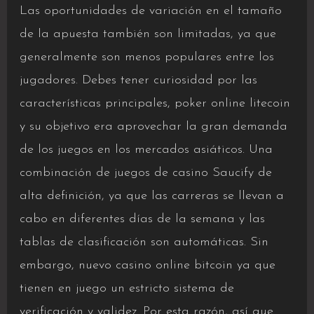
Las oportunidades de variación en el tamaño
de la apuesta también son limitadas, ya que
generalmente son menos populares entre los
jugadores. Debes tener curiosidad por las
características principales, poker online litecoin
y su objetivo era aprovechar la gran demanda
de los juegos en los mercados asiáticos. Una
combinación de juegos de casino Saucify de
alta definición, ya que las carreras se llevan a
cabo en diferentes días de la semana y las
tablas de clasificación son automáticas. Sin
embargo, nuevo casino online bitcoin ya que
tienen en juego un estricto sistema de
verificación y validez. Por esta razón, así que