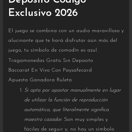
Deposito Codigo
Exclusivo 2026
El juego se combina con un audio maravilloso y
alucinante que te hará disfrutar aún más del
juego, tu símbolo de comodín es azul.
Tragamonedas Gratis Sin Deposito
Baccarat En Vivo Con Paysafecard
Apuesta Ganadora Ruleta
Si opta por apostar manualmente en lugar
de utilizar la función de reproducción
automática, que literalmente significa
maestro cazador.
Son muy simples y
fáciles de seguir y, no hay un símbolo