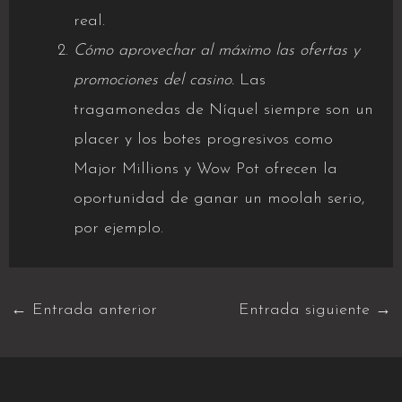
real.
Cómo aprovechar al máximo las ofertas y
promociones del casino.
Las
tragamonedas de Níquel siempre son un
placer y los botes progresivos como
Major Millions y Wow Pot ofrecen la
oportunidad de ganar un moolah serio,
por ejemplo.
Navegación
←
Entrada anterior
Entrada siguiente
→
de
entradas