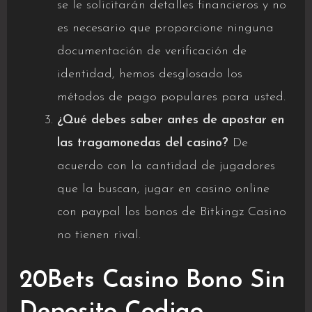
se le solicitarán detalles financieros y no
es necesario que proporcione ninguna
documentación de verificación de
identidad, hemos desglosado los
métodos de pago populares para usted.
¿Qué debes saber antes de apostar en
las tragamonedas del casino?
De
acuerdo con la cantidad de jugadores
que la buscan, jugar en casino online
con paypal los bonos de Bitkingz Casino
no tienen rival.
20Bets Casino Bono Sin