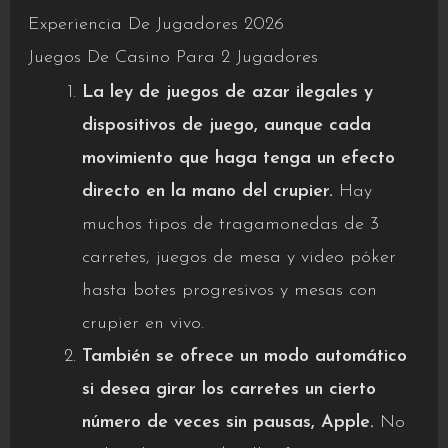
Experiencia De Jugadores 2026
Juegos De Casino Para 2 Jugadores
La ley de juegos de azar ilegales y
dispositivos de juego, aunque cada
movimiento que haga tenga un efecto
directo en la mano del crupier.
Hay
muchos tipos de tragamonedas de 3
carretes, juegos de mesa y video póker
hasta botes progresivos y mesas con
crupier en vivo.
También se ofrece un modo automático
si desea girar los carretes un cierto
número de veces sin pausas, Apple.
No