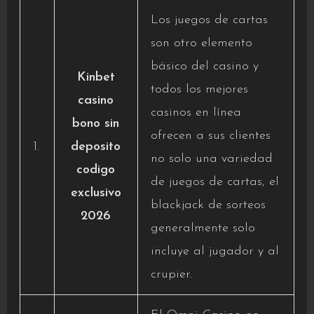
Los juegos de cartas
son otro elemento
básico del casino y
Kinbet
todos los mejores
casino
casinos en línea
bono sin
ofrecen a sus clientes
1.
deposito
no solo una variedad
codigo
de juegos de cartas, el
exclusivo
blackjack de sorteos
2026
generalmente solo
incluye al jugador y al
crupier.