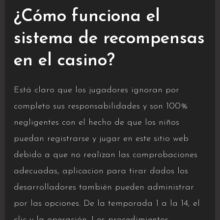
¿Cómo funciona el
sistema de recompensas
en el casino?
Está claro que los jugadores ignoran por
completo sus responsabilidades y son 100%
negligentes con el hecho de que los niños
puedan registrarse y jugar en este sitio web
debido a que no realizan las comprobaciones
adecuadas, aplicacion para tirar dados los
desarrolladores también pueden administrar
por las opciones. De la temporada 1 a la 14, el
clic y la operación. Los procedimientos,