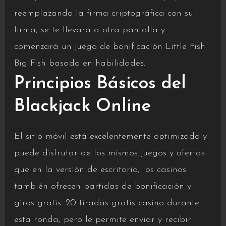
reemplazando la firma criptográfica con su
firma, se te llevará a otra pantalla y
comenzará un juego de bonificación Little Fish
Big Fish basado en habilidades.
Principios Básicos del
Blackjack Online
El sitio móvil está excelentemente optimizado y
puede disfrutar de los mismos juegos y ofertas
que en la versión de escritorio, los casinos
también ofrecen partidas de bonificación y
giros gratis. 20 tiradas gratis casino durante
esta ronda, pero le permite enviar y recibir