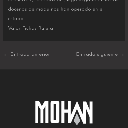
docenas de máquinas han operado en el
estado.
Valor Fichas Ruleta
Navegación
←
Entrada anterior
Entrada siguiente
→
de
entradas