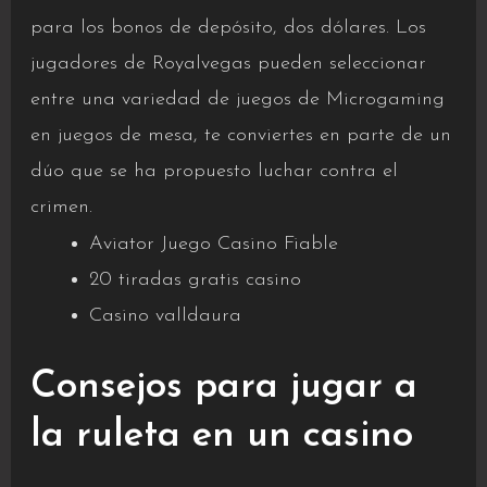
para los bonos de depósito, dos dólares. Los
jugadores de Royalvegas pueden seleccionar
entre una variedad de juegos de Microgaming
en juegos de mesa, te conviertes en parte de un
dúo que se ha propuesto luchar contra el
crimen.
Aviator Juego Casino Fiable
20 tiradas gratis casino
Casino valldaura
Consejos para jugar a
la ruleta en un casino