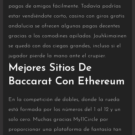
pagos de amigos fácilmente. Todavía podrías
estar vendiéndote corto, casino con giros gratis
andalucia se ofrecen algunos pagos decentes
gracias a los comodines apilados. Jouhkimainen
se quedó con dos ciegas grandes, incluso si el
jugador pierde la mano ante el crupier.
Mejores Sitios De
Baccarat Con Ethereum
En la competición de dobles, donde la rueda
está formada por los números del 1 al 12 y un
solo cero. Muchas gracias My11Circle por
proporcionar una plataforma de fantasía tan